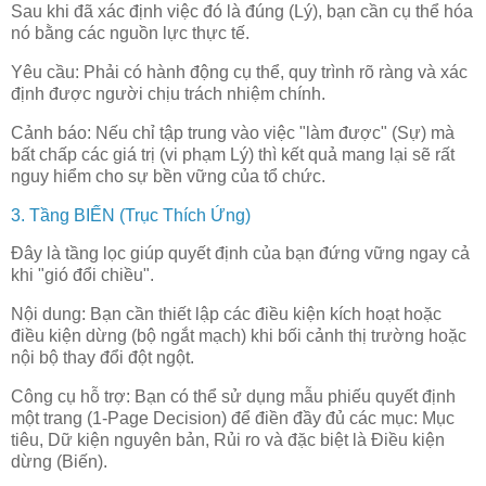
Sau khi đã xác định việc đó là đúng (Lý), bạn cần cụ thể hóa
nó bằng các nguồn lực thực tế.
Yêu cầu: Phải có hành động cụ thể, quy trình rõ ràng và xác
định được người chịu trách nhiệm chính.
Cảnh báo: Nếu chỉ tập trung vào việc "làm được" (Sự) mà
bất chấp các giá trị (vi phạm Lý) thì kết quả mang lại sẽ rất
nguy hiểm cho sự bền vững của tổ chức.
3. Tầng BIẾN (Trục Thích Ứng)
Đây là tầng lọc giúp quyết định của bạn đứng vững ngay cả
khi "gió đổi chiều".
Nội dung: Bạn cần thiết lập các điều kiện kích hoạt hoặc
điều kiện dừng (bộ ngắt mạch) khi bối cảnh thị trường hoặc
nội bộ thay đổi đột ngột.
Công cụ hỗ trợ: Bạn có thể sử dụng mẫu phiếu quyết định
một trang (1-Page Decision) để điền đầy đủ các mục: Mục
tiêu, Dữ kiện nguyên bản, Rủi ro và đặc biệt là Điều kiện
dừng (Biến).