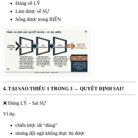
Đúng về LÝ
Làm được về SỰ
Sống được trong BIẾN
4. TẠI SAO THIẾU 1 TRONG 3 → QUYẾT ĐỊNH SAI?
❌
Đúng LÝ – Sai SỰ
Ví dụ:
chiến lược rất “đúng”
nhưng đội ngũ không thực thi được